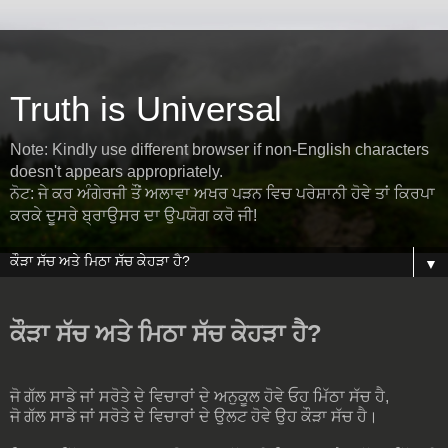
Truth is Universal
Note: Kindly use different browser if non-English characters
doesn't appears appropriately.
ਨੋਟ: ਜੇ ਕਰ ਅੰਗੇਰਜੀ ਤੌਂ ਅਲਾਵਾ ਅਖਰ ਪੜਨ ਵਿਚ ਪਰੇਸ਼ਾਨੀ ਹੋਵੇ ਤਾਂ ਕਿਰਪਾ
ਕਰਕੇ ਦੂਸਰੇ ਬ੍ਰਾਉਸਰ ਦਾ ਉਪਯੋਗ ਕਰੋ ਜੀ!
▼
ਕੌੜਾ ਸੱਚ ਅਤੇ ਮਿਠਾ ਸੱਚ ਕੇਹੜਾ ਹੈ?
ਜੋ ਗੱਲ ਸਾਡੇ ਜਾਂ ਸਰੋਤੇ ਦੇ ਵਿਚਾਰਾਂ ਦੇ ਅਨੁਕੂਲ ਹੋਵੇ ਓਹ ਮਿੱਠਾ ਸੱਚ ਹੈ,
ਜੋ ਗੱਲ ਸਾਡੇ ਜਾਂ ਸਰੋਤੇ ਦੇ ਵਿਚਾਰਾਂ ਦੇ ਉਲਟ ਹੋਵੇ ਉਹ ਕੌੜਾ ਸੱਚ ਹੈ।