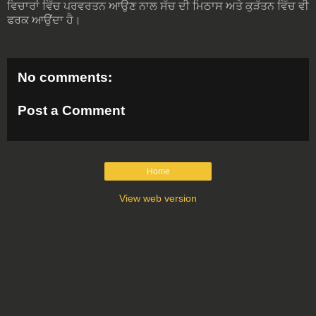
ਵਿਚਾਰਾਂ ਵਿੱਚ ਪਰਵਰਤਨ ਆਉਣ ਨਾਲ ਸੱਚ ਦੀ ਮਿਠਾਸ ਅਤੇ ਕੁੜੱਤਨ ਵਿੱਚ ਵੀ
ਫਰਕ ਆਉਂਦਾ ਹੈ।
No comments:
Post a Comment
Home
View web version